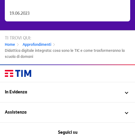
19.06.2023
TI TROVI QUI:
Home
Approfondimenti
Didattica digitale integrata: cosa sono le TIC e come trasformeranno la
scuola di domani
In Evidenza
Sovranità Digitale
Data Center
Assistenza
Polo Strategico Nazionale
Partnership
Scopri l'Assistenza di TIM Enterprise
NIS2
Come domiciliare la fattura
Seguici su