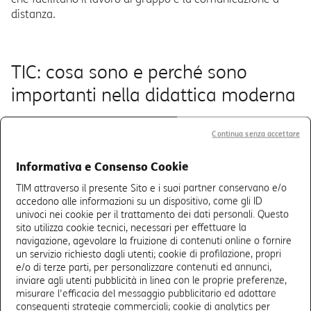
distanza.
TIC: cosa sono e perché sono
importanti nella didattica moderna
Le
TIC
includono strumenti come piattaforme online,
Continua senza accettare
applicazioni multimediali, e risorse digitali che possono
essere integrate nel curriculum scolastico
per supportare
Informativa e Consenso Cookie
e migliorare l'insegnamento e l'apprendimento
TIM attraverso il presente Sito e i suoi partner conservano e/o
accedono alle informazioni su un dispositivo, come gli ID
L'importanza delle TIC nel contesto educativo si riflette
univoci nei cookie per il trattamento dei dati personali. Questo
nella loro capacità di
abbattere le barriere geografiche e
sito utilizza cookie tecnici, necessari per effettuare la
temporali, offrendo agli studenti e agli insegnanti
navigazione, agevolare la fruizione di contenuti online o fornire
flessibilità e nuove possibilità di interazione e
un servizio richiesto dagli utenti; cookie di profilazione, propri
e/o di terze parti, per personalizzare contenuti ed annunci,
collaborazione.
inviare agli utenti pubblicità in linea con le proprie preferenze,
misurare l'efficacia del messaggio pubblicitario ed adottare
Le tecnologie digitali stimolano lo sviluppo di competenze
conseguenti strategie commerciali; cookie di analytics per