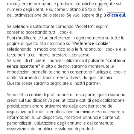
critiche come il pensiero critico, la risoluzione di problemi
raccogliere informazioni e produrre statistiche aggregate sul
e la capacità di lavorare collaborativamente, preparando
numero degli utenti e su come visitano il Sito ai fini
gli studenti a sfide e opportunità del mondo moderno.
dell'ottimizzazione dello stesso. Se vuoi sapere di più
clicca qui
.
Se selezioni il sottostante comando
"Accetto"
, esprimi il
consenso accettando tutti i cookie.
Didattica digitale: come
Puoi modificare le tue preferenze in ogni momento su tutte le
pagine di questo sito cliccando su
"Preferenze Cookie"
contribuisce a questa evoluzione
selezionando in modo analitico solo le funzionalità, i cookie e le
terze parti a cui intendi prestare il consenso.
TIM Enterprise
Se scegli di chiudere il banner utilizzando il pulsante
"Continua
senza accettare"
in alto a destra, saranno mantenute le
impostazioni predefinite che non consentono l'utilizzo di cookie
Per le istituzioni scolastiche, l’evoluzione verso una
o altri strumenti di tracciamento diversi da quelli tecnici.
didattica sempre più digitale
deve essere gestita
Queste scelte saranno segnalate ai nostri partner.
attraverso processi mirati e sicuri, spesso in
collaborazione con entità che forniscono
soluzioni su
Se accetti i cookie di profilazione di terza parte, questi saranno
creati sul tuo dispositivo per: utilizzare dati di geolocalizzazione
misura per le esigenze specifiche di questo ambito
.
precisi, scansionare attivamente delle caratteristiche del
dispositivo ai fini dell’identificazione, archiviare e/o accedere a
TIM Enterprise risponde a queste necessità con servizi
informazioni su un dispositivo, mostrare annunci e contenuti
progettati specificamente per le scuole digitali,
personalizzati, valutazione degli annunci e del contenuto,
garantendo
connettività, gestione efficace e sicurezza
osservazioni del pubblico e sviluppo di prodotti.
dei dati
. Tra le soluzioni offerte si evidenziano: