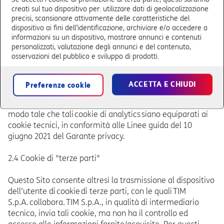
automaticamente dal dispositivo.
creati sul tuo dispositivo per: utilizzare dati di geolocalizzazione
precisi, scansionare attivamente delle caratteristiche del
2.3 Cookie analytics
dispositivo ai fini dell’identificazione, archiviare e/o accedere a
informazioni su un dispositivo, mostrare annunci e contenuti
personalizzati, valutazione degli annunci e del contenuto,
TIM S.p.A. si avvale di servizi di web measurement per
osservazioni del pubblico e sviluppo di prodotti.
raccogliere informazioni aggregate/statistiche sul
numero degli utenti e su questi come visitano il presente
Sito.
ACCETTA E CHIUDI
Preferenze cookie
Nello specifico è utilizzato il servizio Adobe
Analytics fornito dalla società Adobe Inc., configurato in
modo tale che tali cookie di analytics siano equiparati ai
cookie tecnici, in conformità alle Linee guida del 10
giugno 2021 del Garante privacy.
2.4 Cookie di "terze parti"
Questo Sito consente altresì la trasmissione al dispositivo
dell’utente di cookie di terze parti, con le quali TIM
S.p.A. collabora. TIM S.p.A., in qualità di intermediario
tecnico, invia tali cookie, ma non ha il controllo ed