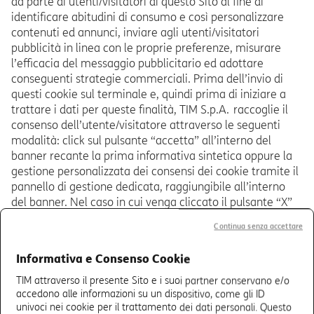
da parte di utenti/visitatori di questo Sito al fine di
identificare abitudini di consumo e così personalizzare
contenuti ed annunci, inviare agli utenti/visitatori
pubblicità in linea con le proprie preferenze, misurare
l’efficacia del messaggio pubblicitario ed adottare
conseguenti strategie commerciali. Prima dell’invio di
questi cookie sul terminale e, quindi prima di iniziare a
trattare i dati per queste finalità, TIM S.p.A. raccoglie il
consenso dell’utente/visitatore attraverso le seguenti
modalità: click sul pulsante “accetta” all’interno del
banner recante la prima informativa sintetica oppure la
gestione personalizzata dei consensi dei cookie tramite il
pannello di gestione dedicata, raggiungibile all’interno
del banner. Nel caso in cui venga cliccato il pulsante “X”
posto in alto a destra all’interno del banner,
Continua senza accettare
l’utente/visitatore negherà il consenso a tutti i cookie di
profilazione. Il consenso viene tracciato tramite l’invio sul
Informativa e Consenso Cookie
browser di un apposito cookie tecnico, che garantisce
l’integrità delle scelte dell’utente e la riconducibilità a
TIM attraverso il presente Sito e i suoi partner conservano e/o
questo Sito. TIM S.p.A. potrà affidare l’installazione e la
accedono alle informazioni su un dispositivo, come gli ID
univoci nei cookie per il trattamento dei dati personali. Questo
gestione del cookie di profilazione, per il quale è prevista