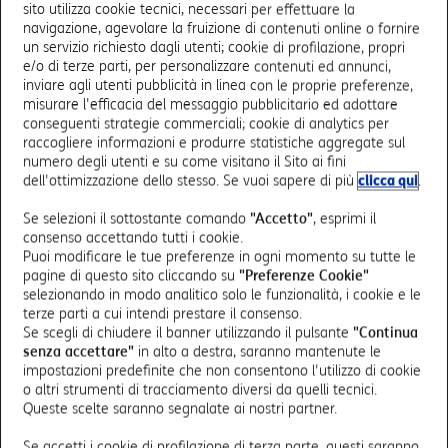
sito utilizza cookie tecnici, necessari per effettuare la
la raccolta del consenso, a fornitori tecnici (nominati
navigazione, agevolare la fruizione di contenuti online o fornire
da TIM S.p.A. Responsabili del trattamento). In particolare,
un servizio richiesto dagli utenti; cookie di profilazione, propri
la società Adform, fornitore tecnico designato da TIM
e/o di terze parti, per personalizzare contenuti ed annunci,
Responsabile del trattamento, al fine di personalizzare i
inviare agli utenti pubblicità in linea con le proprie preferenze,
messaggi promozionali relativi a prodotti e servizi TIM sui
misurare l'efficacia del messaggio pubblicitario ed adottare
conseguenti strategie commerciali; cookie di analytics per
siti di TIM o di partner di Adform.
raccogliere informazioni e produrre statistiche aggregate sul
L’utente/visitatore può opporsi a tali trattamenti, oltre
numero degli utenti e su come visitano il Sito ai fini
che cliccando il pulsante “X” posto in alto a destra
dell'ottimizzazione dello stesso. Se vuoi sapere di più
clicca qui
.
all’interno del banner, accedendo al pannello di gestione
dedicata tramite il link disponibile nel footer di ogni
Se selezioni il sottostante comando
"Accetto"
, esprimi il
pagina del dominio del Sito o mediante la cancellazione
consenso accettando tutti i cookie.
Puoi modificare le tue preferenze in ogni momento su tutte le
dei cookie sul proprio browser/terminale, come indicato
pagine di questo sito cliccando su
"Preferenze Cookie"
in dettaglio al successivo paragrafo 2.6.
selezionando in modo analitico solo le funzionalità, i cookie e le
Salvo revoca del consenso, l’utente/visitatore potrà
terze parti a cui intendi prestare il consenso.
ricevere messaggi/contenuti promozionali basati suoi
Se scegli di chiudere il banner utilizzando il pulsante
"Continua
interessi fino alla scadenza dei cookie di profilazione. Il
senza accettare"
in alto a destra, saranno mantenute le
suddetto cookie di profilazione di TIM S.p.A. sarà
impostazioni predefinite che non consentono l'utilizzo di cookie
conservato sul dispositivo per al massimo 15 mesi
o altri strumenti di tracciamento diversi da quelli tecnici.
Queste scelte saranno segnalate ai nostri partner.
dall’ultimo evento di navigazione dell’utente/visitatore su
questo Sito; successivamente verrà cancellato
Se accetti i cookie di profilazione di terza parte, questi saranno