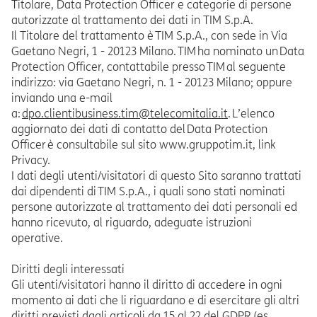
Titolare, Data Protection Officer e categorie di persone
autorizzate al trattamento dei dati in TIM S.p.A.
Il Titolare del trattamento è TIM S.p.A., con sede in Via
Gaetano Negri, 1 - 20123 Milano. TIM ha nominato un Data
Protection Officer, contattabile presso TIM al seguente
indirizzo: via Gaetano Negri, n. 1 - 20123 Milano; oppure
inviando una e-mail
a:
dpo.clientibusiness.tim@telecomitalia.it
. L’elenco
aggiornato dei dati di contatto del Data Protection
Officer è consultabile sul sito www.gruppotim.it, link
Privacy.
I dati degli utenti/visitatori di questo Sito saranno trattati
dai dipendenti di TIM S.p.A., i quali sono stati nominati
persone autorizzate al trattamento dei dati personali ed
hanno ricevuto, al riguardo, adeguate istruzioni
operative.
Diritti degli interessati
Gli utenti/visitatori hanno il diritto di accedere in ogni
momento ai dati che li riguardano e di esercitare gli altri
diritti previsti dagli articoli da 15 al 22 del GDPR (es.