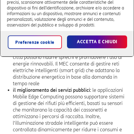
precisi, scansionare attivamente delle caratteristiche del
droni connessi tramite MEC, è possibile monitorare
dispositivo ai fini dell’identificazione, archiviare e/o accedere a
costantemente aree sensibili, rispondendo
informazioni su un dispositivo, mostrare annunci e contenuti
tempestivamente a minacce o emergenze. Questi
personalizzati, valutazione degli annunci e del contenuto,
dispositivi possono elaborare dati video e audio
osservazioni del pubblico e sviluppo di prodotti.
localmente, evitando ritardi nella comunicazione e
garantendo una risposta rapida e mirata
ACCETTA E CHIUDI
Preferenze cookie
l’ottimizzazione energetica:
attraverso il
monitoraggio continuo dei consumi energetici, le
città possono ridurre sprechi e promuovere l’uso di
energie rinnovabili. Il MEC consente di gestire reti
elettriche intelligenti (smart grid) che adattano la
distribuzione energetica in base alla domanda in
tempo reale
il miglioramento dei servizi pubblici:
le applicazioni
Mobile Edge Computing possono supportare sistemi
di gestione dei rifiuti più efficienti, basati su sensori
che monitorano la capacità dei cassonetti e
ottimizzano i percorsi di raccolta. Inoltre,
l’illuminazione stradale intelligente può essere
controllata dinamicamente per ridurre i consumi e