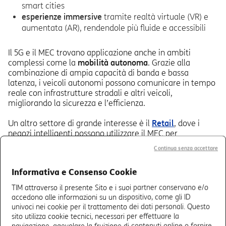
smart cities
esperienze immersive
tramite realtà virtuale (VR) e
aumentata (AR), rendendole più fluide e accessibili
Il 5G e il MEC trovano applicazione anche in ambiti
complessi come la
mobilità autonoma
. Grazie alla
combinazione di ampia capacità di banda e bassa
latenza, i veicoli autonomi possono comunicare in tempo
reale con infrastrutture stradali e altri veicoli,
migliorando la sicurezza e l’efficienza.
Un altro settore di grande interesse è il
Retail
, dove i
negozi intelligenti possono utilizzare il MEC per
personalizzare le esperienze dei clienti o ottimizzare la
Continua senza accettare
gestione dell’inventario in tempo reale. Inoltre, la sinergia
tra 5G e Mobile Edge Computing si rivela fondamentale
Informativa e Consenso Cookie
per settori come la
logistica
e
l’energia
, garantendo
monitoraggio costante e ottimizzazione dei processi, con
TIM attraverso il presente Sito e i suoi partner conservano e/o
un occhio di riguardo alla sostenibilità.
accedono alle informazioni su un dispositivo, come gli ID
univoci nei cookie per il trattamento dei dati personali. Questo
sito utilizza cookie tecnici, necessari per effettuare la
navigazione, agevolare la fruizione di contenuti online o fornire