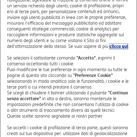
Mobile Edge Computing: il caso
un servizio richiesto dagli utenti; cookie di profilazione, propri
e/o di terze parti, per personalizzare contenuti ed annunci,
d’applicazione delle Smart City
inviare agli utenti pubblicità in linea con le proprie preferenze,
misurare l'efficacia del messaggio pubblicitario ed adottare
conseguenti strategie commerciali; cookie di analytics per
Tra le molteplici possibilità offerte dal Mobile Edge
raccogliere informazioni e produrre statistiche aggregate sul
Computing spiccano anche le applicazioni per le Smart
numero degli utenti e su come visitano il Sito ai fini
City. Infatti, questa tecnologia consente alle pubbliche
dell'ottimizzazione dello stesso. Se vuoi sapere di più
clicca qui
.
amministrazioni di implementare
soluzioni avanzate
che
Se selezioni il sottostante comando
"Accetto"
, esprimi il
migliorano la qualità della vita dei cittadini e l’efficienza
consenso accettando tutti i cookie.
operativa delle città.
Puoi modificare le tue preferenze in ogni momento su tutte le
pagine di questo sito cliccando su
"Preferenze Cookie"
Alcuni esempi pratici includono:
selezionando in modo analitico solo le funzionalità, i cookie e le
terze parti a cui intendi prestare il consenso.
la gestione del traffico in tempo reale:
i sensori
Se scegli di chiudere il banner utilizzando il pulsante
"Continua
collegati attraverso il Mobile Edge Computing
senza accettare"
in alto a destra, saranno mantenute le
possono analizzare e ridistribuire i flussi di traffico in
impostazioni predefinite che non consentono l'utilizzo di cookie
tempo reale, riducendo congestioni e incidenti. Grazie
o altri strumenti di tracciamento diversi da quelli tecnici.
alla bassa latenza garantita dal MEC, è possibile
Queste scelte saranno segnalate ai nostri partner.
sincronizzare semafori intelligenti e sistemi di
Se accetti i cookie di profilazione di terza parte, questi saranno
navigazione per ottimizzare i percorsi
creati sul tuo dispositivo per: utilizzare dati di geolocalizzazione
i sistemi di sicurezza avanzati:
con telecamere e