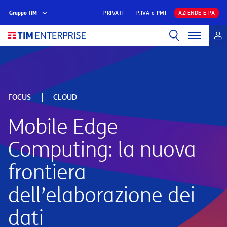
Gruppo TIM
PRIVATI
P.IVA e PMI
AZIENDE E PA
|
FOCUS
CLOUD
Mobile Edge
Computing: la nuova
frontiera
dell’elaborazione dei
dati