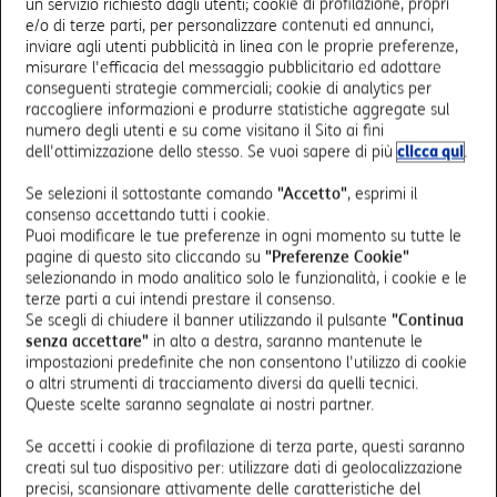
un servizio richiesto dagli utenti; cookie di profilazione, propri
Riservata del sito web dell’Agenzia delle Entrate.
e/o di terze parti, per personalizzare contenuti ed annunci,
inviare agli utenti pubblicità in linea con le proprie preferenze,
Puoi comunicare a TIM il Codice Destinatario per la
misurare l'efficacia del messaggio pubblicitario ed adottare
conseguenti strategie commerciali; cookie di analytics per
fattura elettronica tramite:
raccogliere informazioni e produrre statistiche aggregate sul
numero degli utenti e su come visitano il Sito ai fini
Posta Elettronica, all'indirizzo abituale di contatto
dell'ottimizzazione dello stesso. Se vuoi sapere di più
clicca qui
.
PEC:
servizioclientitimenterprise@pec.telecomitalia.it
Se selezioni il sottostante comando
"Accetto"
, esprimi il
consenso accettando tutti i cookie.
Puoi modificare le tue preferenze in ogni momento su tutte le
pagine di questo sito cliccando su
"Preferenze Cookie"
Fattura PA
selezionando in modo analitico solo le funzionalità, i cookie e le
terze parti a cui intendi prestare il consenso.
Se scegli di chiudere il banner utilizzando il pulsante
"Continua
La Fattura PA, in ottemperanza a quanto stabilito dal D.M.
senza accettare"
in alto a destra, saranno mantenute le
55 del 3 aprile 2013, è un documento informatico per la
impostazioni predefinite che non consentono l'utilizzo di cookie
Pubblica Amministrazione (PA), di ambito fisso e mobile:
o altri strumenti di tracciamento diversi da quelli tecnici.
Emesso in formato strutturato XML (eXtensible Markup
Queste scelte saranno segnalate ai nostri partner.
Language).
Conforme alle specifiche tecniche di Sogei (Agenzia delle
Se accetti i cookie di profilazione di terza parte, questi saranno
creati sul tuo dispositivo per: utilizzare dati di geolocalizzazione
Entrate).
precisi, scansionare attivamente delle caratteristiche del
Trasmesso per via telematica al Sistema di Interscambio