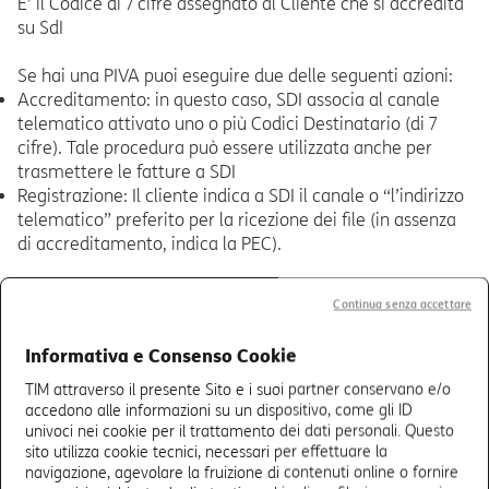
E’ il Codice di 7 cifre assegnato al Cliente che si accredita
su SdI
Se hai una PIVA puoi eseguire due delle seguenti azioni:
Accreditamento: in questo caso, SDI associa al canale
telematico attivato uno o più Codici Destinatario (di 7
cifre). Tale procedura può essere utilizzata anche per
trasmettere le fatture a SDI
Registrazione: Il cliente indica a SDI il canale o “l’indirizzo
telematico” preferito per la ricezione dei file (in assenza
di accreditamento, indica la PEC).
Anche se non hai comunicato a TIM il Codice
Continua senza accettare
Destinatario, puoi visualizzare le fatture elettroniche con
validità fiscale:
Informativa e Consenso Cookie
Nell’Area Riservata del sito dell’
Agenzia delle Entrate
.
All’indirizzo telematico scelto, se hai già registrato la PEC
TIM attraverso il presente Sito e i suoi partner conservano e/o
accedono alle informazioni su un dispositivo, come gli ID
sul sito dell’Agenzia delle Entrate.
univoci nei cookie per il trattamento dei dati personali. Questo
sito utilizza cookie tecnici, necessari per effettuare la
Se hai solo il Codice Fiscale: Non è richiesta nessuna
navigazione, agevolare la fruizione di contenuti online o fornire
azione; la fattura viene resa disponibile nella tua Area