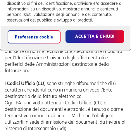
dispositivo ai fini dell’identificazione, archiviare e/o accedere a
(SdI).
informazioni su un dispositivo, mostrare annunci e contenuti
Recapitato dal SdI al soggetto ricevente.
personalizzati, valutazione degli annunci e del contenuto,
osservazioni del pubblico e sviluppo di prodotti.
TIM trasmette le fatture dei propri Clienti PA al Sistema
di Interscambio, istituito con decreto del Ministero
ACCETTA E CHIUDI
Preferenze cookie
dell’Economia e Finanze 7 marzo 2008.
Per ogni
Pubblica Amministrazione
sono state definite
una serie di norme tecniche che specificano le modalità
per l'Identificazione Univoca degli uffici centrali e
periferici delle Amministrazioni destinatarie della
fatturazione.
I
Codici Ufficio (CU
) sono stringhe alfanumeriche di 6
caratteri che identificano in maniera univoca l’Ente
destinatario della fattura elettronica
Ogni PA, una volta ottenuti i Codici Ufficio (CU) di
destinazione dei documenti elettronici, è tenuta a darne
tempestiva comunicazione ai TIM che ha l’obbligo di
utilizzarli in sede di emissione dei documenti da inviare al
Sistema di Interscambio (SdI).