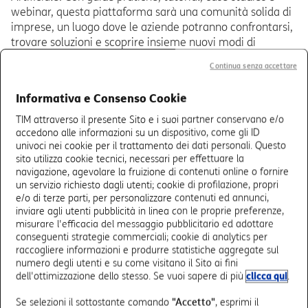
webinar, questa piattaforma sarà una comunità solida di
imprese, un luogo dove le aziende potranno confrontarsi,
trovare soluzioni e scoprire insieme nuovi modi di
innovare grazie alla tecnologia.
Continua senza accettare
Attraverso formazione mirata, supporto pratico e la
Informativa e Consenso Cookie
creazione di una grande piattaforma digitale, l’iniziativa
“Fashion AI” rappresenta un'opportunità unica per le
TIM attraverso il presente Sito e i suoi partner conservano e/o
imprese del mondo della moda. Un progetto che
accedono alle informazioni su un dispositivo, come gli ID
univoci nei cookie per il trattamento dei dati personali. Questo
permetterà loro di affrontare le sfide del presente, di
sito utilizza cookie tecnici, necessari per effettuare la
rimanere competitive nell’evoluzione digitale e di
navigazione, agevolare la fruizione di contenuti online o fornire
posizionarsi in modo strategico nel panorama globale.
un servizio richiesto dagli utenti; cookie di profilazione, propri
e/o di terze parti, per personalizzare contenuti ed annunci,
inviare agli utenti pubblicità in linea con le proprie preferenze,
misurare l'efficacia del messaggio pubblicitario ed adottare
La tecnologia di TIM Enterprise a
conseguenti strategie commerciali; cookie di analytics per
raccogliere informazioni e produrre statistiche aggregate sul
supporto di Fashion AI
numero degli utenti e su come visitano il Sito ai fini
dell'ottimizzazione dello stesso. Se vuoi sapere di più
clicca qui
.
TIM Enterprise è partner tecnologico di riferimento del
Se selezioni il sottostante comando
"Accetto"
, esprimi il