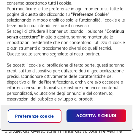
progetto “Fashion AI”, con soluzioni pensate per
consenso accettando tutti i cookie.
accompagnare le aziende del settore moda nella loro
Puoi modificare le tue preferenze in ogni momento su tutte le
evoluzione digitale.
pagine di questo sito cliccando su
"Preferenze Cookie"
Le tecnologie proposte sono studiate per soddisfare le
selezionando in modo analitico solo le funzionalità, i cookie e le
terze parti a cui intendi prestare il consenso.
necessità attuali e future delle imprese coinvolte, con un
Se scegli di chiudere il banner utilizzando il pulsante
"Continua
focus particolare sull'adozione di strumenti avanzati e
senza accettare"
in alto a destra, saranno mantenute le
sull'ottimizzazione dell'esperienza cliente: un approccio
impostazioni predefinite che non consentono l'utilizzo di cookie
strategico che mira a trasformare ogni punto di contatto
o altri strumenti di tracciamento diversi da quelli tecnici.
con il consumatore, rendendolo più immersivo e
Queste scelte saranno segnalate ai nostri partner.
coinvolgente.
Se accetti i cookie di profilazione di terza parte, questi saranno
creati sul tuo dispositivo per: utilizzare dati di geolocalizzazione
Alla base dei contenuti formativi proposti nel progetto,
precisi, scansionare attivamente delle caratteristiche del
tutta la
tecnologia avanzata di TIM Enterprise:
dispositivo ai fini dell’identificazione, archiviare e/o accedere a
informazioni su un dispositivo, mostrare annunci e contenuti
Extended Reality
(XR)
: piattaforme che attraverso realtà
personalizzati, valutazione degli annunci e del contenuto,
aumentata (AR) e virtuale (VR) permettono di creare
osservazioni del pubblico e sviluppo di prodotti.
esperienze di acquisto nuove e coinvolgenti.
ACCETTA E CHIUDI
Preferenze cookie
TIM Digital for Retail
: un set di soluzioni che mirano ad
ottimizzare il customer journey anche fuori dal mondo
digitale, attraverso schermi interattivi, totem e vetrine