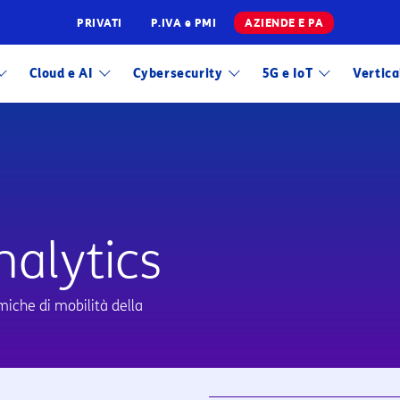
PRIVATI
P.IVA e PMI
AZIENDE E PA
Infrastrutture
Cloud e AI
Cybersecurity
5G e IoT
Vertica
Wholesale
Sparkle
 soluzioni CLOUD di TIM Enterprise
nalytics
amiche di mobilità della