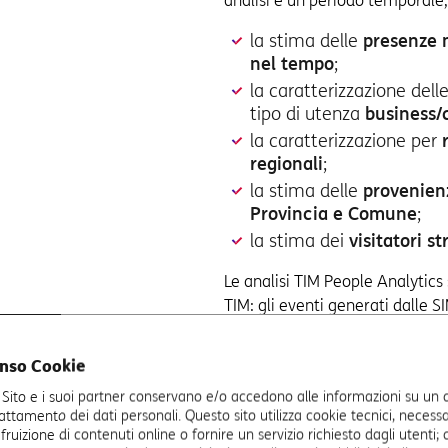
analisi e un periodo temporale
la stima delle
presenze 
nel tempo
;
la caratterizzazione del
tipo di utenza
business
la caratterizzazione per
regionali
;
la stima delle
provenienz
Provincia e Comune
;
la stima dei
visitatori st
Le analisi TIM People Analytics 
TIM: gli eventi generati dalle 
statistici che, nel pieno rispet
e mobilità in forma anonima e
enso Cookie
 Sito e i suoi partner conservano e/o accedono alle informazioni su un d
RICHIEDI CONTATTO
rattamento dei dati personali. Questo sito utilizza cookie tecnici, necessa
ruizione di contenuti online o fornire un servizio richiesto dagli utenti; c