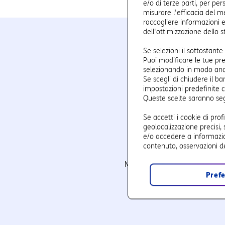
e/o di terze parti, per per
misurare l'efficacia del m
raccogliere informazioni e
dell'ottimizzazione dello 
Le carat
Se selezioni il sottostan
Puoi modificare le tue pr
selezionando in modo analit
Se scegli di chiudere il ba
impostazioni predefinite c
Queste scelte saranno seg
Se accetti i cookie di profi
geolocalizzazione precisi, 
e/o accedere a informazion
contenuto, osservazioni de
Trend visite
Mette in evidenza i picchi d
Pref
visitatori