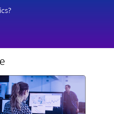
ics?
te