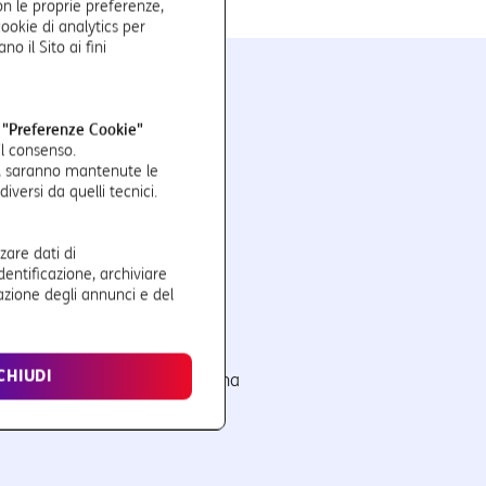
con le proprie preferenze,
ookie di analytics per
o il Sito ai fini
Analytics
u
"Preferenze Cookie"
il consenso.
a, saranno mantenute le
versi da quelli tecnici.
zzare dati di
dentificazione, archiviare
azione degli annunci e del
Focus sulle presenze
Approfondimento profilo
CHIUDI
uentatori di una specifica zona