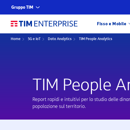
Gruppo TIM
Corporate
Servizi
Fisso e Mobile
Chi siamo
TIM
Home
5G e IoT
Data Analytics
TIM People Analytics
Fondazione TIM
TIM Business
LINK RAPIDI
Scopri tutte le
TIM Enterprise
Olivetti
TIM People A
Noovle
Telsy
Report rapidi e intuitivi per lo studio delle din
TIM Brasil
popolazione sul territorio.