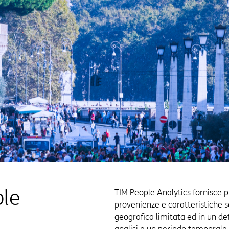
ple
TIM People Analytics fornisce 
provenienze e caratteristiche 
geografica limitata ed in un d