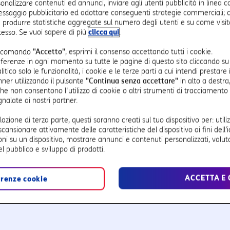
sonalizzare contenuti ed annunci, inviare agli utenti pubblicità in linea 
essaggio pubblicitario ed adottare conseguenti strategie commerciali; c
 produrre statistiche aggregate sul numero degli utenti e su come visitan
stesso. Se vuoi sapere di più
clicca qui
.
teristiche di TIM People 
te comando
"Accetto"
, esprimi il consenso accettando tutti i cookie.
eferenze in ogni momento su tutte le pagine di questo sito cliccando s
ico solo le funzionalità, i cookie e le terze parti a cui intendi prestare 
nner utilizzando il pulsante
"Continua senza accettare"
in alto a destr
he non consentono l'utilizzo di cookie o altri strumenti di tracciamento di
nalate ai nostri partner.
lazione di terza parte, questi saranno creati sul tuo dispositivo per: utili
scansionare attivamente delle caratteristiche del dispositivo ai fini dell’i
i su un dispositivo, mostrare annunci e contenuti personalizzati, valut
l pubblico e sviluppo di prodotti.
Analisi di mobilità
ei
Tracciamento nel rispetto della
ACCETTA E 
erenze cookie
Privacy
freq