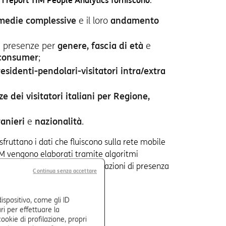
,
i report TIM People Analytics forniscono
:
medie complessive
e il loro
andamento
le presenze per
genere, fascia di età
e
/consumer
;
residenti-pendolari-visitatori intra/extra
e dei visitatori italiani per Regione,
ranieri
e
nazionalità
.
sfruttano i dati che fluiscono sulla rete mobile
SIM vengono elaborati tramite algoritmi
to della privacy, offrono informazioni di presenza
Continua senza accettare
 aggregata.
ispositivo, come gli ID
ri per effettuare la
ookie di profilazione, propri