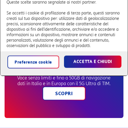
Queste scelte saranno segnalate ai nostri partner.
TIM 5G Professional
Voce senza limiti e fino a 150GB di navigazione
Se accetti i cookie di profilazione di terza parte, questi saranno
dati in Italia e 50GB in Europa con il 5G Ultra di
creati sul tuo dispositivo per: utilizzare dati di geolocalizzazione
TIM.
precisi, scansionare attivamente delle caratteristiche del
dispositivo ai fini dell’identificazione, archiviare e/o accedere a
SCOPRI
informazioni su un dispositivo, mostrare annunci e contenuti
personalizzati, valutazione degli annunci e del contenuto,
osservazioni del pubblico e sviluppo di prodotti.
ACCETTA E CHIUDI
Preferenze cookie
TIM 5G Smart
Voce senza limiti e fino a 50GB di navigazione
dati in Italia e in Europa con il 5G Ultra di TIM.
SCOPRI