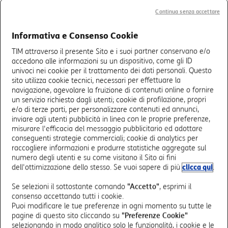
La piattaforma hardware e software permette il
Continua senza accettare
monitoraggio degli apparati e delle macchine presenti in
un’industria che si occupa di produzione e smistamento
Informativa e Consenso Cookie
di prodotti legati al mondo Oil&Gas. Questo delicato
processo avviene attraverso l’uso di
sensori
e di
TIM attraverso il presente Sito e i suoi partner conservano e/o
personale on-field
accedono alle informazioni su un dispositivo, come gli ID
che trasmettono i dati alla
univoci nei cookie per il trattamento dei dati personali. Questo
piattaforma per il monitoraggio e l’elaborazione
in tempo
sito utilizza cookie tecnici, necessari per effettuare la
reale
dei dati raccolti. Le tecniche predittive e la Data
navigazione, agevolare la fruizione di contenuti online o fornire
Analysis tracciano le prestazioni degli impianti durante il
un servizio richiesto dagli utenti; cookie di profilazione, propri
normale funzionamento, individuando e risolvendo
e/o di terze parti, per personalizzare contenuti ed annunci,
eventuali anomalie, prima che diano luogo ad avarie. In
inviare agli utenti pubblicità in linea con le proprie preferenze,
particolare, il
software
che raccoglie i dati provenienti
misurare l'efficacia del messaggio pubblicitario ed adottare
dagli apparecchi IoT in campo, analizza nello specifico:
conseguenti strategie commerciali; cookie di analytics per
raccogliere informazioni e produrre statistiche aggregate sul
le vibrazioni delle turbine;
numero degli utenti e su come visitano il Sito ai fini
il monitoraggio acustico e ultrasonico;
dell'ottimizzazione dello stesso. Se vuoi sapere di più
clicca qui
.
la presenza di sabbia nella pipeline
Se selezioni il sottostante comando
"Accetto"
, esprimi il
le perdite o la presenza di fluidi contenenti glicole.
consenso accettando tutti i cookie.
Puoi modificare le tue preferenze in ogni momento su tutte le
Il sistema consente l’acquisizione e l’invio di dati verso
pagine di questo sito cliccando su
"Preferenze Cookie"
sistemi di storage ed elaborazione, distribuiti e/o
selezionando in modo analitico solo le funzionalità, i cookie e le
centralizzati, secondo protocolli standard e best practices