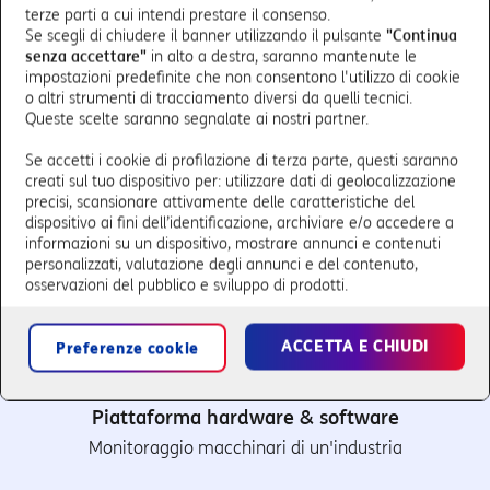
terze parti a cui intendi prestare il consenso.
del settore. Tutti i sistemi di monitoraggio vengono
Se scegli di chiudere il banner utilizzando il pulsante
"Continua
alimentati da
pannelli solari
.
senza accettare"
in alto a destra, saranno mantenute le
impostazioni predefinite che non consentono l'utilizzo di cookie
o altri strumenti di tracciamento diversi da quelli tecnici.
Queste scelte saranno segnalate ai nostri partner.
RICHIEDI CONTATTO
Se accetti i cookie di profilazione di terza parte, questi saranno
creati sul tuo dispositivo per: utilizzare dati di geolocalizzazione
precisi, scansionare attivamente delle caratteristiche del
dispositivo ai fini dell’identificazione, archiviare e/o accedere a
Le caratteristiche di Monitoring
informazioni su un dispositivo, mostrare annunci e contenuti
Plant – Smart Pipeline
personalizzati, valutazione degli annunci e del contenuto,
osservazioni del pubblico e sviluppo di prodotti.
ACCETTA E CHIUDI
Preferenze cookie
Piattaforma hardware & software
Monitoraggio macchinari di un'industria