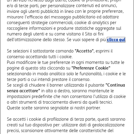
Nomina Referente Holding Fisso Mobile
e/o di terze parti, per personalizzare contenuti ed annunci,
inviare agli utenti pubblicità in linea con le proprie preferenze,
misurare l'efficacia del messaggio pubblicitario ed adottare
Richiesta dati di traffico aziendale
conseguenti strategie commerciali; cookie di analytics per
raccogliere informazioni e produrre statistiche aggregate sul
numero degli utenti e su come visitano il Sito ai fini
Subentro
dell'ottimizzazione dello stesso. Se vuoi sapere di più
clicca qui
.
Se selezioni il sottostante comando
"Accetto"
, esprimi il
Modulo Cessazione CPS
consenso accettando tutti i cookie.
Puoi modificare le tue preferenze in ogni momento su tutte le
pagine di questo sito cliccando su
"Preferenze Cookie"
selezionando in modo analitico solo le funzionalità, i cookie e le
terze parti a cui intendi prestare il consenso.
Se scegli di chiudere il banner utilizzando il pulsante
"Continua
senza accettare"
in alto a destra, saranno mantenute le
impostazioni predefinite che non consentono l'utilizzo di cookie
TI TROVI QUI:
o altri strumenti di tracciamento diversi da quelli tecnici.
Home
Assistenza
Moduli
Moduli Telefonia Fisso
Queste scelte saranno segnalate ai nostri partner.
Se accetti i cookie di profilazione di terza parte, questi saranno
creati sul tuo dispositivo per: utilizzare dati di geolocalizzazione
precisi, scansionare attivamente delle caratteristiche del