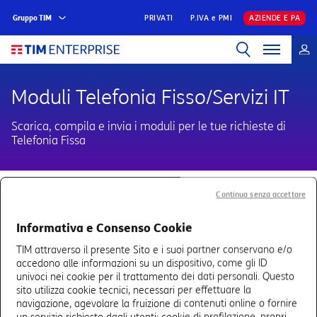
Gruppo TIM
PRIVATI
P.IVA e PMI
AZIENDE E PA
Moduli Telefonia Fisso/Servizi IT
Scarica, compila e invia i moduli per le tue richieste di
Telefonia Fissa
Continua senza accettare
Moduli Fisso/Servizi IT
Informativa e Consenso Cookie
Variazione Rappresentante Legale
TIM attraverso il presente Sito e i suoi partner conservano e/o
accedono alle informazioni su un dispositivo, come gli ID
univoci nei cookie per il trattamento dei dati personali. Questo
Nomina Referente Commerciale
sito utilizza cookie tecnici, necessari per effettuare la
navigazione, agevolare la fruizione di contenuti online o fornire
un servizio richiesto dagli utenti; cookie di profilazione, propri